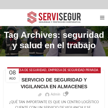
Tag Archives: seguridad
y salud en el trabajo
,
EMPRESA DE SEGURIDAD
EMPRESA DE SEGURIDAD PRIVADA
08
,
,
SEGURIDAD PRIVADA
SERVICIOS DE SEGURIDAD
AGO
SERVICIO DE SEGURIDAD Y
VIGILANCIA EN ALMACENES
2
Admin
¿QUÉ TAN IMPORTANTE ES QUE UN CENTRO LOGÍSTICO
CUENTE CON UN SERVICIO DE VIGILANCIA Y SE...