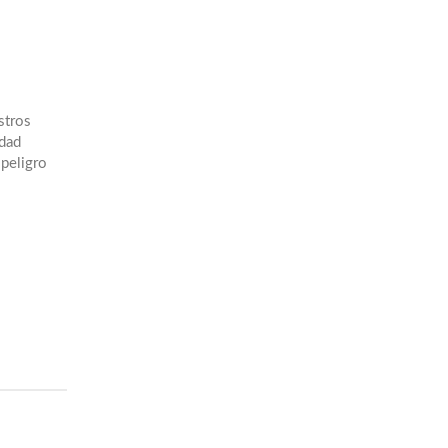
stros
idad
 peligro