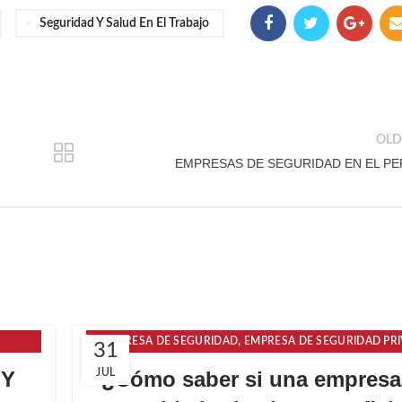
Seguridad Y Salud En El Trabajo
OLD
EMPRESAS DE SEGURIDAD EN EL PE
,
EMPRESA DE SEGURIDAD
EMPRESA DE SEGURIDAD PR
31
,
EMPRESAS DE SEGURIDAD Y VIGILANCIA
SIN CATEGO
 Y
JUL
¿Cómo saber si una empresa