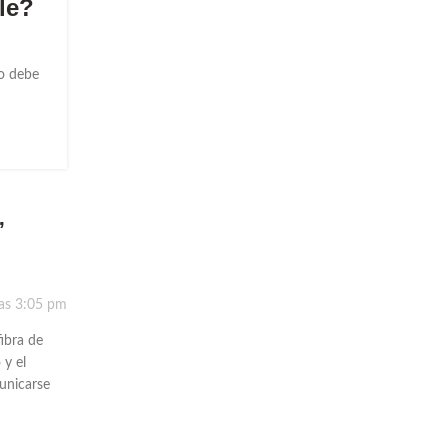
le?
no debe
”
las 3:05 pm
ibra de
 y el
municarse