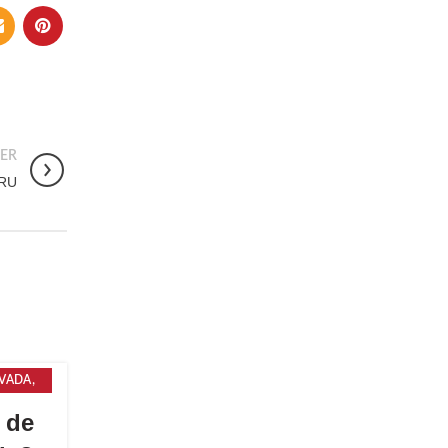
ER
RU
,
IVADA
RÍA
 de