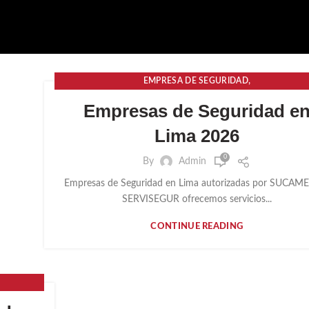
,
EMPRESA DE SEGURIDAD
,
EMPRESAS DE SEGURIDAD Y VIGILANCIA
Empresas de Seguridad e
IMPORTANCIA DE UNA EMPRESA DE SEGURIDAD
Lima 2026
0
By
Admin
Empresas de Seguridad en Lima autorizadas por SUCAM
SERVISEGUR ofrecemos servicios...
CONTINUE READING