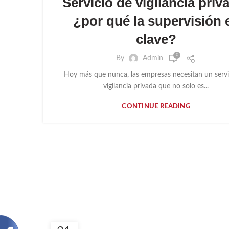
Servicio de vigilancia priv
IMPORTANCIA DE UNA EMPRESA DE SEGURIDA
¿por qué la supervisión 
clave?
0
By
Admin
Hoy más que nunca, las empresas necesitan un servi
vigilancia privada que no solo es...
CONTINUE READING