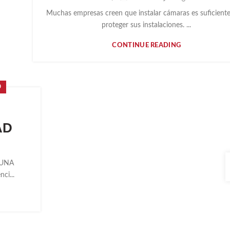
Muchas empresas creen que instalar cámaras es suficient
proteger sus instalaciones. ...
CONTINUE READING
D
A
AD
 UNA
ci...