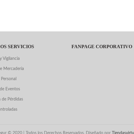
OS SERVICIOS
FANPAGE CORPORATIVO
 Vigilancia
e Mercadería
 Personal
de Eventos
 de Pérdidas
ntroladas
egur © 2020 | Todos los Derechos Reservados, Diseñado por
Tiendasvirtu