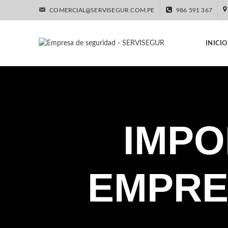
COMERCIAL@SERVISEGUR.COM.PE
986 591 367
INICIO
IMPO
EMPRE