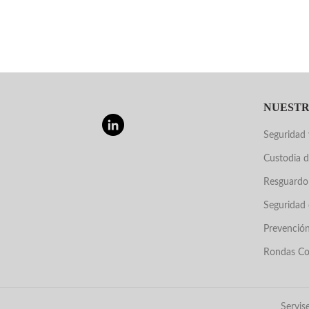
NUESTR
Seguridad y
Custodia d
Resguardo
Seguridad 
Prevención
Rondas Co
Servis