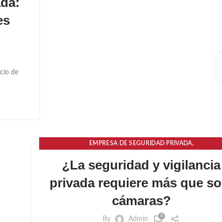
ada:
D
es
cio de
,
EMPRESA DE SEGURIDAD PRIVADA
IMPORTANCIA DE UNA EMPRESA DE SEGURIDAD
¿La seguridad y vigilancia
privada requiere más que so
cámaras?
0
By
Admin