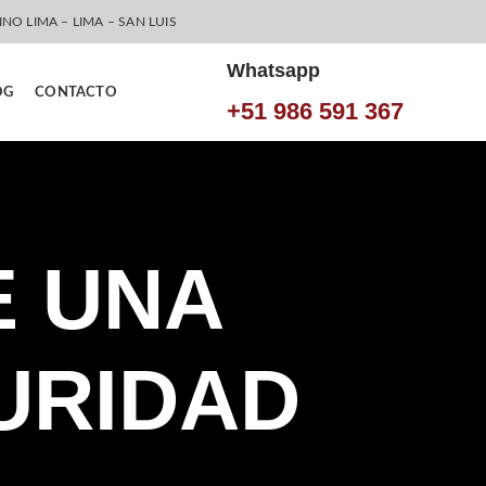
INO LIMA – LIMA – SAN LUIS
Whatsapp
OG
CONTACTO
+51 986 591 367
E UNA
URIDAD