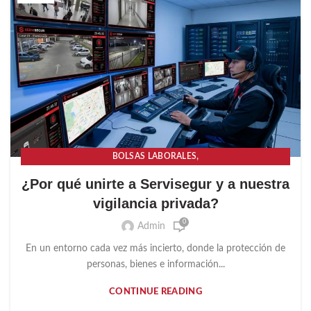
,
BOLSAS LABORALES
,
BOLSAS LABORALES PARA TRABAJO DE SEGURIDAD
¿Por qué unirte a Servisegur y a nuestra
,
BOLSAS LABORALES TRABAJO DE SEGURIDAD
vigilancia privada?
,
,
CAPACITACIONES EN SEGURIDAD
EMPRESAS DE SEGURIDAD
0
,
,
EMPRESAS DE VIGILANCIA
Admin
SEGURIDAD PRIVADA
,
SERVICIOS DE SEGURIDAD
SIN CATEGORÍA
En un entorno cada vez más incierto, donde la protección de
personas, bienes e información...
CONTINUE READING