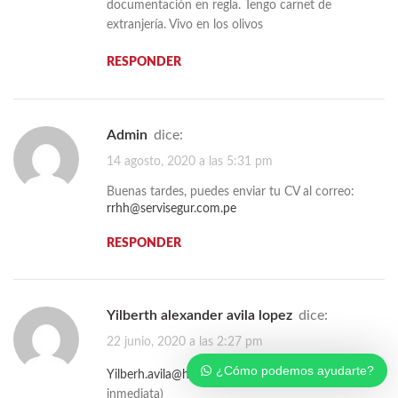
documentación en regla. Tengo carnet de
extranjería. Vivo en los olivos
RESPONDER
admin
dice:
14 agosto, 2020 a las 5:31 pm
Buenas tardes, puedes enviar tu CV al correo:
rrhh@servisegur.com.pe
RESPONDER
Yilberth alexander avila lopez
dice:
22 junio, 2020 a las 2:27 pm
¿Cómo podemos ayudarte?
Yilberh.avila@hotmail.com
(disponibilidad
inmediata)