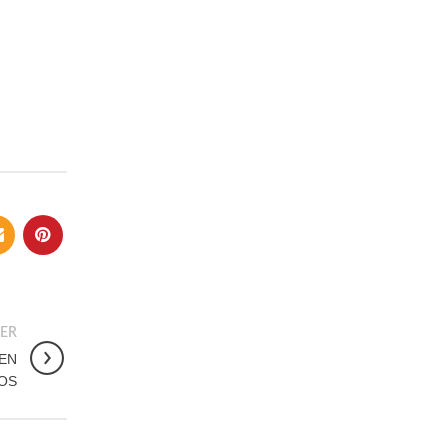
ER
 EN
OS