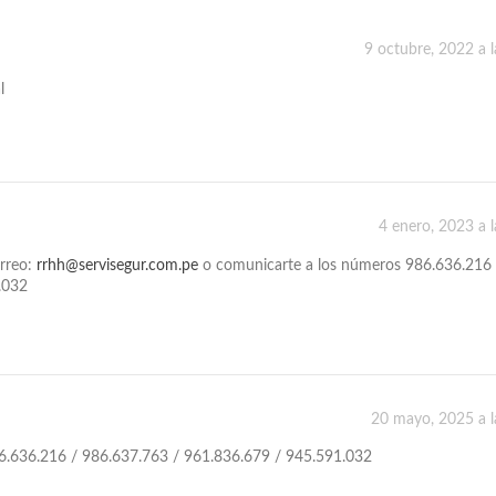
9 octubre, 2022 a 
l
4 enero, 2023 a 
orreo:
rrhh@servisegur.com.pe
o comunicarte a los números 986.636.216 
.032
20 mayo, 2025 a l
6.636.216 / 986.637.763 / 961.836.679 / 945.591.032