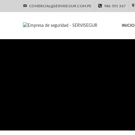
COMERCIAL@SERVISEGUR.COM.PE
986 591 367
INICIO