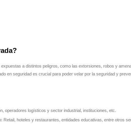
vada?
expuestas
a
distintos
peligros
,
como
las
extorsiones
,
robos
y
amen
ado
en
seguridad
es
crucial
para
poder
velar
por
la
seguridad
y
preve
 operadores logísticos y sector industrial, instituciones, etc.
Retail, hoteles y restaurantes, entidades educativas, entre otros se